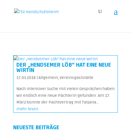
X-XSS-Protection: 1; mode=block X-Content-Type-Options: nosniff
DER „HENDSEMER LÖB“ HAT EINE NEUE
WIRTIN
17.03.2018
|
Allgemein
,
Vereinsgaststätte
Nach intensiver Suche mit vielen Gesprächen haben
wir endlich eine neue Pächterin gefunden: Am 17.
März konnte der Pachtvertrag mit Tatjana...
mehr lesen
NEUESTE BEITRÄGE